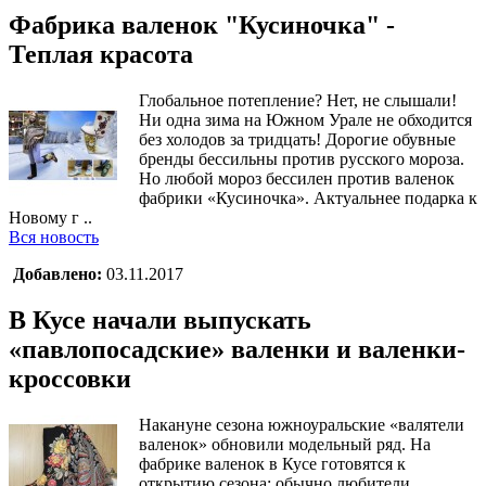
Фабрика валенок "Кусиночка" -
Теплая красота
Глобальное потепление? Нет, не слышали!
Ни одна зима на Южном Урале не обходится
без холодов за тридцать! Дорогие обувные
бренды бессильны против русского мороза.
Но любой мороз бессилен против валенок
фабрики «Кусиночка». Актуальнее подарка к
Новому г ..
Вся новость
Добавлено:
03.11.2017
В Кусе начали выпускать
«павлопосадские» валенки и валенки-
кроссовки
Накануне сезона южноуральские «валятели
валенок» обновили модельный ряд. На
фабрике валенок в Кусе готовятся к
открытию сезона: обычно любители