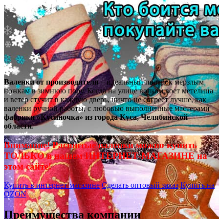
Валенки от производителя
– идеальный подарок мерзлым
ножкам в зимнюю пору. Когда на улице волком воет метелица
и ветер стучит в каждую дверь, ничто не согреет лучше, как
валенки ручной работы, с любовью выполненные мастерами
фабрики «Кусиночка» из города Куса, Челябинской
области
.
Внимание! Расшитые валенки можно купить
ТОЛЬКО в нашем ИНТЕРНЕТ-МАГАЗИНЕ на
этом сайте!
Купить в интернет-магазине
Сделать оптовый заказ
Купить на
OZON
Преимущества компании