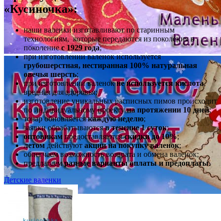
«Кусиночка»:
наши валенки изготавливают по старинным
технологиям, которые передаются из поколения в
поколение
с 1929 года
;
при изготовлении валенок используется
грубошерстная, нестиранная 100% натуральная
овечья шерсть
;
при изготовлении валенок
не используется кислота
,
вредная для здоровья;
изготовление уникальных расписных пимов происходит
по индивидуальному проекту
на протяжении 10 дней
;
товар обновляется
каждую неделю
;
заявки обрабатываются
в течение 1 суток
;
оптовикам
предоставляются
скидки до 10%
;
летом
действуют
акции на покупку валенок
;
облегчаем возможность возврата и обмена валенок;
предлагаем
разные варианты оплаты и предоплаты
.
Детские валенки