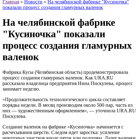
Главная
»
Новости
»
На челябинской фабрике "Кусиночка"
показали процесс создания гламурных валенок
На челябинской фабрике
"Кусиночка" показали
процесс создания гламурных
валенок
Фабрика Кусы (Челябинская область) продемонстрировала
процесс создания гламурных валенок. Как URA.RU
рассказала владелица предприятия Нина Пискулева, процесс
занимает неделю.
«Продолжительность технологического цикла составляет
порядка недели. В месяц производим около 500 пар, часть из
них — художественным оформлением», — уточнила URA.RU
Пискулева.
Создание валенок на фабрике «Кусиночка» начинается с
расчесывания шерсти. Следом идет заростка: усиление
некоторых участков вроде пяток или подошвы. Далее валенки