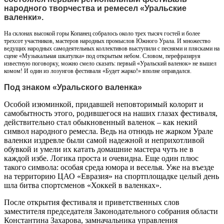
народного творчества и ремесел «Уральские
валенки».
На склонах высокой горы Копанец собралось около трех тысяч гостей и более
трехсот участников, мастеров народных промыслов Южного Урала. И множество
ведущих народных самодеятельных коллективов выступили с песнями и плясками на
сцене «Музыкальная шкатулка» под открытым небом. Словом, перефразируя
известную поговорку, можно смело сказать: первый «Уральский валенок» не вышел
комом! И один из лозунгов фестиваля «Будет жарко!» вполне оправдался.
Под знаком «Уральского валенка»
Особой изюминкой, придавшей неповторимый колорит и
самобытность этого, родившегося на наших глазах фестиваля,
действительно стал обыкновенный валенок – как некий
символ народного ремесла. Ведь на отнюдь не жарком Урале
валенки издревле были самой надежной и неприхотливой
обувкой и умели их катать домашние мастера чуть не в
каждой избе. Логика проста и очевидна. Еще один плюс
такого символа: особая среда юмора и веселья. Уже на въезде
на территорию ЦАО «Евразия» на спортплощадке целый день
шла битва спортсменов «Хоккей в валенках».
После открытия фестиваля и приветственных слов
заместителя председателя Законодательного собрания области
Константина Захарова, замначальника управления