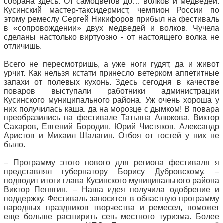
собрана здесь. От самоцветов до… волков и медведей.
Кусинский мастер-таксидермист, чемпион России по
этому ремеслу Сергей Никифоров прибыл на фестиваль
в «сопровождении» двух медведей и волков. Чучела
сделаны настолько виртуозно - от настоящего волка не
отличишь.
Всего не пересмотришь, а уже ноги гудят, да и живот
урчит. Как нельзя кстати принесло ветерком аппетитные
запахи от полевых кухонь. Здесь сегодня в качестве
поваров выступали работники администрации
Кусинского муниципального района. Уж очень хороша у
них получилась каша, да на морозце с дымком! В повара
преобразились на фестивале Татьяна Алюкова, Виктор
Сахаров, Евгений Бородин, Юрий Чистяков, Александр
Аристов и Михаил Шалагин. Отбоя от гостей у них не
было.
– Программу этого нового для региона фестиваля я
представлял губернатору Борису Дубровскому, –
подводит итоги глава Кусинского муниципального района
Виктор Пенягин. – Наша идея получила одобрение и
поддержку. Фестиваль заносится в областную программу
народных праздников творчества и ремесел, поможет
еще больше расширить сеть местного туризма. Более