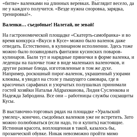
«битве» валенками на длинных веревках. Выглядит весело, да
не у каждого получится. «Везде нужна сноровка, зарядка,
тренировка!».
Валенки… съедобные! Налетай, не зевай!
На гастрономической площадке «Скатерть-самобранка» и во
время конкурса «Вкуси в Кусе» можно было валенок даже
отведать. Естественно, в кулинарном исполнении. Здесь тоже
можно было позавидовать фантазии кусинских поваров-
кулинаров. Были тут и нарядные прянички в форме валенка, и
леденцы на палочке тоже в виде маленьких валеночков, и
другие разные блюда, изготовленные в том же духе.
Например, роскошный пирог-валенок, украшенный узорами
клюквы, я увидел на столе у пышущего самовара, где в
красочных сарафанах и узорчатых полушалках принимали
гостей хозяйки Наталья Абдрахманова, Лидия Сусленкова и
Надежда Забродина. Все они – работницы службы соцзащиты
Кусы.
В выставочно-торговых рядах на площадке «Уральский
умелец», конечно, съедобных валенков уже не встретить. Зато
можно полюбоваться (если надо, то и купить) настоящие.
Истинная красота, воплощенная в такой, казалось бы,
прозаической обувке. Никак невозможно пройти мимо