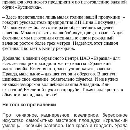
прилавков кусинского предприятия по изготовлению валяной
обуви «Кусиночка».
– Здесь представлена лишь малая толика нашей продукции, –
говорит руководитель предприятия ИП Нина Пискулева. –
Мы выпускаем более сотни разнообразнейших моделей
валенок. Можно сказать, на любой вкус, цвет, возраст. А для
фестиваля мы изготовили специально еще и рекордный
валенок ростом более трех метров. Надеемся, этот символ
фестиваля войдет в Книгу рекордов.
Добавлю, в здании сервисного центра ЦАО «Евразия» для
всех желающих проходили мастер-классы «Уральский
мастеровой». Естественно, здесь учили катать валенки.
Правда, маленькие – для шептунов и оберегов. В шептун
шепнешь свое желание, обязательно сбудется. И не нужно
никакой заморской волшебной лампы Алладина. Или
сказочной Емелиной щуки из проруби. Такая сила кроется в
обычном на вид валеночке!
Не только про валенки
Про гончарное, камнерезное, ювелирное, берестяное
искусство самобытных мастеров площадки «Уральский
умелец» - особый разговор. Вся краса и гордость Урала