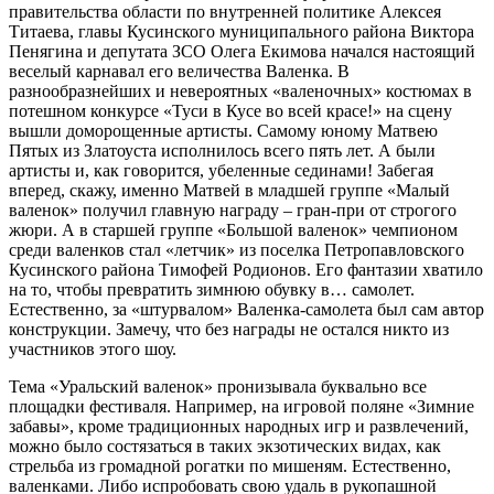
правительства области по внутренней политике Алексея
Титаева, главы Кусинского муниципального района Виктора
Пенягина и депутата ЗСО Олега Екимова начался настоящий
веселый карнавал его величества Валенка. В
разнообразнейших и невероятных «валеночных» костюмах в
потешном конкурсе «Туси в Кусе во всей красе!» на сцену
вышли доморощенные артисты. Самому юному Матвею
Пятых из Златоуста исполнилось всего пять лет. А были
артисты и, как говорится, убеленные сединами! Забегая
вперед, скажу, именно Матвей в младшей группе «Малый
валенок» получил главную награду – гран-при от строгого
жюри. А в старшей группе «Большой валенок» чемпионом
среди валенков стал «летчик» из поселка Петропавловского
Кусинского района Тимофей Родионов. Его фантазии хватило
на то, чтобы превратить зимнюю обувку в… самолет.
Естественно, за «штурвалом» Валенка-самолета был сам автор
конструкции. Замечу, что без награды не остался никто из
участников этого шоу.
Тема «Уральский валенок» пронизывала буквально все
площадки фестиваля. Например, на игровой поляне «Зимние
забавы», кроме традиционных народных игр и развлечений,
можно было состязаться в таких экзотических видах, как
стрельба из громадной рогатки по мишеням. Естественно,
валенками. Либо испробовать свою удаль в рукопашной