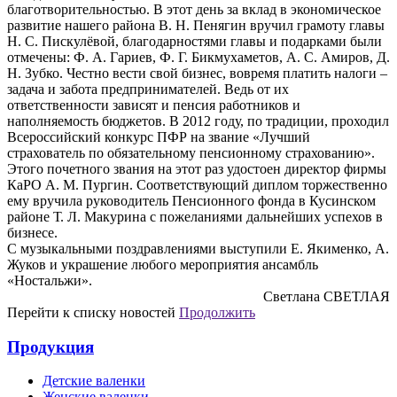
благотворительностью. В этот день за вклад в экономическое
развитие нашего района В. Н. Пенягин вручил грамоту главы
Н. С. Пискулёвой, благодарностями главы и подарками были
отмечены: Ф. А. Гариев, Ф. Г. Бикмухаметов, А. С. Амиров, Д.
Н. Зубко. Честно вести свой бизнес, вовремя платить налоги –
задача и забота предпринимателей. Ведь от их
ответственности зависят и пенсия работников и
наполняемость бюджетов. В 2012 году, по традиции, проходил
Всероссийский конкурс ПФР на звание «Лучший
страхователь по обязательному пенсионному страхованию».
Этого почетного звания на этот раз удостоен директор фирмы
КаРО А. М. Пургин. Соответствующий диплом торжественно
ему вручила руководитель Пенсионного фонда в Кусинском
районе Т. Л. Макурина с пожеланиями дальнейших успехов в
бизнесе.
С музыкальными поздравлениями выступили Е. Якименко, А.
Жуков и украшение любого мероприятия ансамбль
«Ностальжи».
Светлана СВЕТЛАЯ
Перейти к списку новостей
Продолжить
Продукция
Детские валенки
Женские валенки