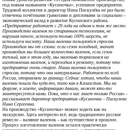
под новым названием «Кусиночка», успешное предприятие.
Трудовой коллектив и директор Нина Пискулёва не раз были
отмечены почётными грамотами и дипломами за социально –
экономический вклад в развитие Кусинского района.
«Предприятие работает с 29 года на одном и том же месте.
Производство валенок по старинным технологиям, не
нарушая ничего, используем только 100% шерсть, не
используем кислоту. Наши валенки пользуются спросом.
Производим мы от сезона: если сезон холодный, значит
производим мы большее количество валенок, если сезон
теплый, как в этом году, мы маленько тормозимся на
изготовлении валенок, и переходим к ремонту, потому что
предприятие очень старое. Наши валенки пользуются
спросом, потому что они натуральные. Работаем по всей
России, отправляли за границу. Сейчас хотим, чтобы наши
валенки пошли бы куда-то, типо как в Казахстан. Мы на
форуме, в газете, информацию давали, может кто-то
заинтересуется нами. Пока, что о нас знает только Россия» -
рассказывает директор предприятия «Кусиночка – Пискулева
Нина Сергеевна.
На производство «Кусиночка» можно ходить как на
экскурсию. Здесь интересно всё, ведь традиционно русское
ремесло – валяние валенок – как путешествие в прошлое.
Процесс изготовление валенок остался практически