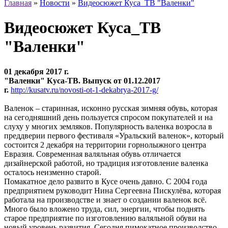
Главная
»
Новости
»
Видеосюжет Куса_ТВ "Валенки"
Видеосюжет Куса_ТВ
"Валенки"
01 декабря 2017 г.
"Валенки" Куса-ТВ. Выпуск от 01.12.2017
г.
http://kusatv.ru/novosti-ot-1-dekabrya-2017-g/
Валенок – старинная, исконно русская зимняя обувь, которая
на сегодняшний день пользуется спросом покупателей и на
слуху у многих земляков. Популярность валенка возросла в
преддверии первого фестиваля «Уральский валенок», который
состоится 2 декабря на территории горнолыжного центра
Евразия. Современная валяльная обувь отличается
дизайнерской работой, но традиция изготовление валенка
осталось неизменно старой.
Помакатное дело развито в Кусе очень давно. С 2004 года
предприятием руководит Нина Сергеевна Пискулёва, которая
работала на производстве и знает о создании валенок всё.
Много было вложено труда, сил, энергии, чтобы поднять
старое предприятие по изготовлению валяльной обуви на
новый уровень развития. Сегодня пимокатное производство,