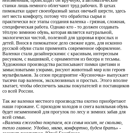
неизменным, происходит он вручную, а автоматические
станки лишь немного облегчают труд рабочих. В цехах
пимокатки царит своеобразный запах овечьей шерсти, здесь
нет места комфорту, потому что обработка сырья и
практически все этапы создания валенка - грязная, сложная,
специфическая работа. Однако кто - то должен создавать
тёплую зимнюю обувь, которая является натуральной,
экологически чистой, полезной для здоровья взрослых и
детей. Внося в пимокатное дело свежие идеи, для исконно
русской обуви стали применять современное оформление.
Валенки стали дизайнерскими: с красивым, интересным
рисунком, с вышивкой, с орнаментом из бисера и тесьмы.
Художники производства расписывают пимки цветами и
замысловатыми узорами, рисуют животный мир или героев
мультфильмов. За сезон предприятие «Кусиночка» выпускает
тысячи пар валенок, эксклюзивных и простых. Этого вполне
хватает, чтобы обеспечить заказы покупателей и поставщиков
со всей России.
Так же валенки местного производства охотно приобретают
наши горожане. С приходом холодов и снега валяльная обувь
будет незаменимой для прогулок по лесу и зимних забав для
всей семьи.
«Валенки ежегодно покупаем, вся семья носит, не скользко,
тепло главное. Удобно, мягко, комфортно, будем брать» -