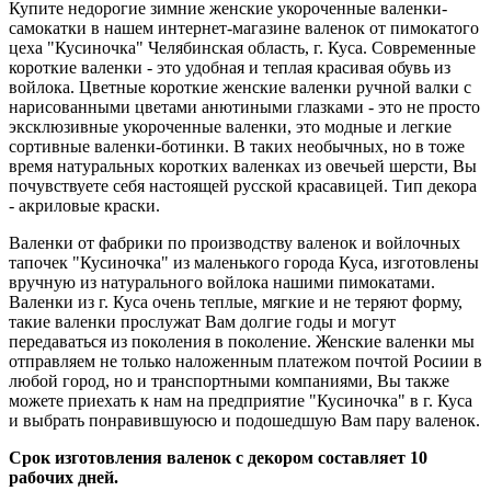
Купите недорогие зимние женские укороченные валенки-
самокатки в нашем интернет-магазине валенок от пимокатого
цеха "Кусиночка" Челябинская область, г. Куса. Современные
короткие валенки - это удобная и теплая красивая обувь из
войлока. Цветные короткие женские валенки ручной валки с
нарисованными цветами анютиными глазками - это не просто
эксклюзивные укороченные валенки, это модные и легкие
сортивные валенки-ботинки. В таких необычных, но в тоже
время натуральных коротких валенках из овечьей шерсти, Вы
почувствуете себя настоящей русской красавицей. Тип декора
- акриловые краски.
Валенки от фабрики по производству валенок и войлочных
тапочек "Кусиночка" из маленького города Куса, изготовлены
вручную из натурального войлока нашими пимокатами.
Валенки из г. Куса очень теплые, мягкие и не теряют форму,
такие валенки прослужат Вам долгие годы и могут
передаваться из поколения в поколение. Женские валенки мы
отправляем не только наложенным платежом почтой Росиии в
любой город, но и транспортными компаниями, Вы также
можете приехать к нам на предприятие "Кусиночка" в г. Куса
и выбрать понравившуюсю и подошедшую Вам пару валенок.
Срок изготовления валенок с декором составляет 10
рабочих дней.