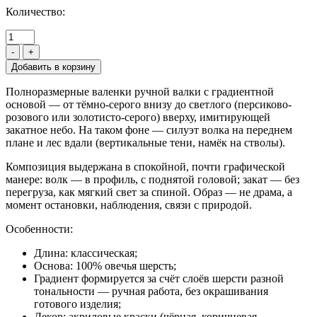
Количество:
-
+
Полноразмерные валенки ручной валки с градиентной
основой — от тёмно-серого внизу до светлого (персиково-
розового или золотисто-серого) вверху, имитирующей
закатное небо. На таком фоне — силуэт волка на переднем
плане и лес вдали (вертикальные тени, намёк на стволы).
Композиция выдержана в спокойной, почти графической
манере: волк — в профиль, с поднятой головой; закат — без
перегруза, как мягкий свет за спиной. Образ — не драма, а
момент остановки, наблюдения, связи с природой.
Особенности:
Длина: классическая;
Основа: 100% овечья шерсть;
Градиент формируется за счёт слоёв шерсти разной
тональности — ручная работа, без окрашивания
готового изделия;
Декор: акриловые краски (чёрная, коричневая,