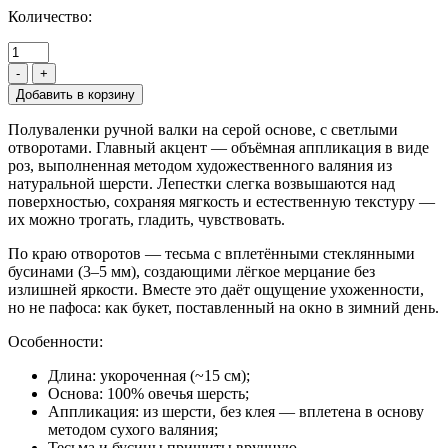
Количество:
-
+
Полуваленки ручной валки на серой основе, с светлыми
отворотами. Главный акцент — объёмная аппликация в виде
роз, выполненная методом художественного валяния из
натуральной шерсти. Лепестки слегка возвышаются над
поверхностью, сохраняя мягкость и естественную текстуру —
их можно трогать, гладить, чувствовать.
По краю отворотов — тесьма с вплетёнными стеклянными
бусинами (3–5 мм), создающими лёгкое мерцание без
излишней яркости. Вместе это даёт ощущение ухоженности,
но не пафоса: как букет, поставленный на окно в зимний день.
Особенности:
Длина: укороченная (~15 см);
Основа: 100% овечья шерсть;
Аппликация: из шерсти, без клея — вплетена в основу
методом сухого валяния;
Тесьма и бусины пришиты вручную.