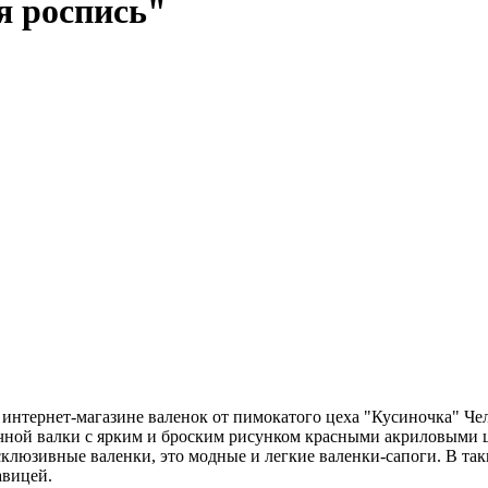
я роспись"
нтернет-магазине валенок от пимокатого цеха "Кусиночка" Челя
учной валки с ярким и броским рисунком красными акриловыми ц
ксклюзивные валенки, это модные и легкие валенки-сапоги. В та
авицей.