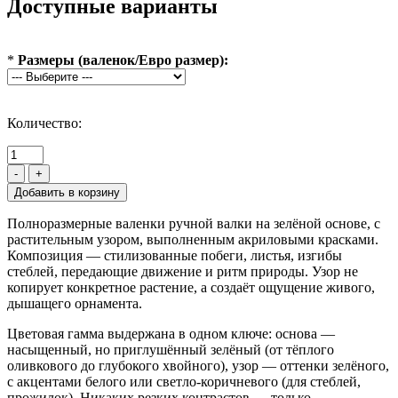
Доступные варианты
*
Размеры (валенок/Евро размер):
Количество:
-
+
Полноразмерные валенки ручной валки на зелёной основе, с
растительным узором, выполненным акриловыми красками.
Композиция — стилизованные побеги, листья, изгибы
стеблей, передающие движение и ритм природы. Узор не
копирует конкретное растение, а создаёт ощущение живого,
дышащего орнамента.
Цветовая гамма выдержана в одном ключе: основа —
насыщенный, но приглушённый зелёный (от тёплого
оливкового до глубокого хвойного), узор — оттенки зелёного,
с акцентами белого или светло-коричневого (для стеблей,
прожилок). Никаких резких контрастов — только