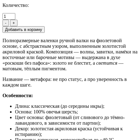
Количество:
-
+
Полноразмерные валенки ручной валки на фиолетовой
основе, с абстрактным узором, выполненным золотистой
акриловой краской. Композиция — волны, завитки, намёки на
восточные или барочные мотивы — выдержана в духе
«роскоши без пафоса»: золото не блестит, а
светится
—
матовым, тёплым пигментом.
Название — метафора: не про статус, а про уверенность в
каждом шаге.
Особенности:
Длина: классическая (до середины икры);
Основа: 100% овечья шерсть;
Цвет основы: фиолетовый (от сливового до тёмно-
лавандового, в зависимости от партии);
Декор: золотистая акриловая краска (устойчивая к
истиранию);
Подошва: латексная, морозостойкая до −40 °C.