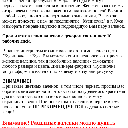
такие валенки прослужат Вам долгие годы и могут
передаваться из поколения в поколение. Женские валенки мы
отправляем не только наложенным платежом почтой Росиии в
любой город, но и транспортными компаниями, Вы также
можете приехать к нам на предприятие "Кусиночка" в г. Куса
и выбрать понравившуюсю и подошедшую Вам пару валенок.
Срок изготовления валенок с декором составляет 10
рабочих дней.
В нашем интернет-магазине валенок от пимокатного цеха
"Кусиночка" г. Куса Вы можете купить недорого как простые
женские валенки, так и необычные валенки - самокатки
любого размера и цвета. Дизайнеры фабрики "Кусиночка"
могут оформить валенки по вашему эскизу или рисунку.
ВНИМАНИЕ!
При заказе цветных валенок, в том числе черных, просим Вас
обратить внимание на то, что остатки натурального красителя
для шерсти остаются на ворсинках войлока и могут
окрашивать вещи. При носке таких валенок в первое время
после покупки
НЕ РЕКОМЕНДУЕТСЯ
надевать светлые
вещи!
Внимание! Расшитые валенки можно купить