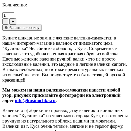
Количество:
-
+
Купите шикарные зимние женские валенки-самокатки в
нашем интернет-магазине валенок от пимокатого цеха
"Кусиночка" Челябинская область, г. Куса. Современные
валенки - это удобная и теплая красивая обувь из войлока.
Цветные женские валенки ручной валки - это не просто
эксклюзивные валенки, это модные и легкие валенки-сапоги.
В таких необычных, но в тоже время натуральных валенках
из овечьей шерсти, Вы почувствуете себя настоящей русской
красавицей.
Мы можем на наши валенки-самокатки нанести любой
узор, рисунок присылайте фотографии на электронный
адрес
info@kusinochka.ru
.
Валенки от фабрики по производству валенок и войлочных
тапочек "Кусиночка" из маленького города Куса, изготовлены
вручную из натурального войлока нашими пимокатами.
Валенки из г. Куса очень теплые, мягкие и не теряют форму,