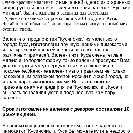
Очень красивые валенки, c
имитацией одного из старинных
видов русской росписи - гжели из серии валенок "Русские
мотивы",
были специально расшиты для фестиваля
"Уральский валенок", проходящий в 2018 году в г. Куса,
Челябинской области. Тип декора: тесьма, искуственный мех,
буcины, ткань.
Валенки от предприятия "Кусиночка" из маленького
города Куса, изготовлены вручную нашими пимокатами
из натуральной овечьей шерсти без добавления
различных примесей. Валенки из г. Куса очень теплые,
мягкие и не теряют форму, такие валенки прослужат Вам
долгие годы и могут передаваться из поколения в
поколение. Женские валенки мы отправляем не только
наложенным платежом почтой Росиии в любой город, но
и транспортными компаниями, Вы также можете
приехать к нам на предприятие "Кусиночка" в г. Куса и
выбрать понравившуюся и подошедшую Вам пару
валенок.
Срок изготовления валенок с декором составляет 10
рабочих дней.
В нашем официальном интернет-магазине валенок от
пимокатки "Кусиночка" г. Куса Вы можете купить недорого