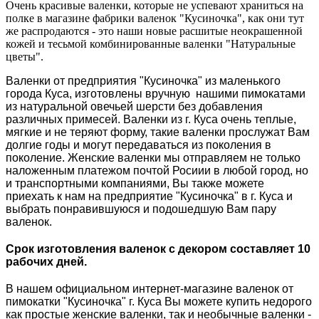
Очень красивые валенки, которые не успевают храниться на
полке в магазине фабрики валенок "Кусиночка", как они тут
же распродаются - это наши новые расшитые неокрашенной
кожей и тесьмой комбинированные валенки "Натуральные
цветы".
Валенки от предприятия "Кусиночка" из маленького
города Куса, изготовлены вручную нашими пимокатами
из натуральной овечьей шерсти без добавления
различных примесей. Валенки из г. Куса очень теплые,
мягкие и не теряют форму, такие валенки прослужат Вам
долгие годы и могут передаваться из поколения в
поколение. Женские валенки мы отправляем не только
наложенным платежом почтой Росиии в любой город, но
и транспортными компаниями, Вы также можете
приехать к нам на предприятие "Кусиночка" в г. Куса и
выбрать понравившуюся и подошедшую Вам пару
валенок.
Срок изготовления валенок с декором составляет 10
рабочих дней.
В нашем официальном интернет-магазине валенок от
пимокатки "Кусиночка" г. Куса Вы можете купить недорого
как простые женские валенки, так и необычные валенки -