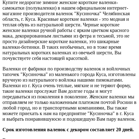
Купите недорогие зимние женские короткие валенки-
самокатки (полуваленки) в нашем официальном интернет-
магазине производителя валенок "Кусиночка" Челябинская
область, г. Куса. Красивые короткие валенки - это модная и
теплая обувь из натуральной шерсти. Черные короткие
женские валенки ручной работы с ярким цветком красного
мака, декорированным листьями из фетра и тесьмой, это не
просто дизайнерские короткие валенки, это шикарные
валенки-ботинки. В таких необычных, но в тоже время
натуральных коротких валенках из овечьей шерсти, Вы
почувствуете себя настоящей красоткой.
Валенки от фабрики по производству валенок и войлочных
тапочек "Кусиночка" из маленького города Куса, изготовлены
вручную из натурального войлока нашими пимокатами.
Валенки из г. Куса очень теплые, мягкие и не теряют форму,
такие валенки прослужат Вам долгие годы и могут
передаваться из поколения в поколение. Женские валенки мы
отправляем не только наложенным платежом почтой Росиии в
любой город, но и транспортными компаниями, Вы также
можете приехать к нам на предприятие "Кусиночка" в г. Куса
и выбрать понравившуюсю и подошедшую Вам пару валенок.
Срок изготовления валенок с декором составляет 20 дней.