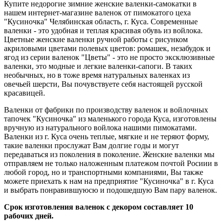
Купите недорогие зимние женские валенки-самокатки в
нашем интернет-магазине валенок от пимокатого цеха
"Кусиночка" Челябинская область, г. Куса. Современные
валенки - это удобная и теплая красивая обувь из войлока.
Цветные женские валенки ручной работы с рисунком
акриловыми цветами полевых цветов: ромашек, незабудок и
ягод из серии валенок "Цветы" - это не просто эксклюзивные
валенки, это модные и легкие валенки-сапоги. В таких
необычных, но в тоже время натуральных валенках из
овечьей шерсти, Вы почувствуете себя настоящей русской
красавицей.
Валенки от фабрики по производству валенок и войлочных
тапочек "Кусиночка" из маленького города Куса, изготовлены
вручную из натурального войлока нашими пимокатами.
Валенки из г. Куса очень теплые, мягкие и не теряют форму,
такие валенки прослужат Вам долгие годы и могут
передаваться из поколения в поколение. Женские валенки мы
отправляем не только наложенным платежом почтой Росиии в
любой город, но и транспортными компаниями, Вы также
можете приехать к нам на предприятие "Кусиночка" в г. Куса
и выбрать понравившуюсю и подошедшую Вам пару валенок.
Срок изготовления валенок с декором составляет 10
рабочих дней.