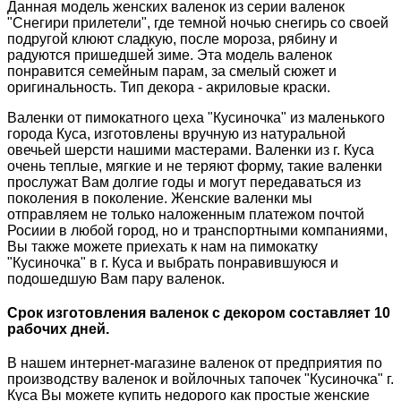
Данная модель женских валенок из серии валенок
"Снегири прилетели", где темной ночью снегирь со своей
подругой клюют сладкую, после мороза, рябину и
радуются пришедшей зиме. Эта модель валенок
понравится семейным парам, за смелый сюжет и
оригинальность. Тип декора - акриловые краски.
Валенки от пимокатного цеха "Кусиночка" из маленького
города Куса, изготовлены вручную из натуральной
овечьей шерсти нашими мастерами. Валенки из г. Куса
очень теплые, мягкие и не теряют форму, такие валенки
прослужат Вам долгие годы и могут передаваться из
поколения в поколение. Женские валенки мы
отправляем не только наложенным платежом почтой
Росиии в любой город, но и транспортными компаниями,
Вы также можете приехать к нам на пимокатку
"Кусиночка" в г. Куса и выбрать понравившуюся и
подошедшую Вам пару валенок.
Срок изготовления валенок с декором составляет 10
рабочих дней.
В нашем интернет-магазине валенок от предприятия по
производству валенок и войлочных тапочек "Кусиночка" г.
Куса Вы можете купить недорого как простые женские