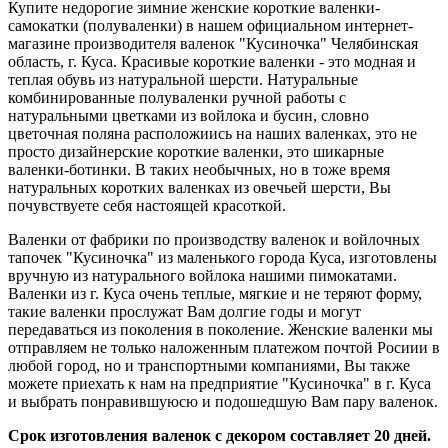
Купите недорогие зимние женские короткие валенки-
самокатки (полуваленки) в нашем официальном интернет-
магазине производителя валенок "Кусиночка" Челябинская
область, г. Куса. Красивые короткие валенки - это модная и
теплая обувь из натуральной шерсти. Натуральные
комбинированные полуваленки ручной работы с
натуральными цветками из войлока и бусин, словно
цветочная поляна расположиись на наших валенках, это не
просто дизайнерские короткие валенки, это шикарные
валенки-ботинки. В таких необычных, но в тоже время
натуральных коротких валенках из овечьей шерсти, Вы
почувствуете себя настоящей красоткой.
Валенки от фабрики по производству валенок и войлочных
тапочек "Кусиночка" из маленького города Куса, изготовлены
вручную из натурального войлока нашими пимокатами.
Валенки из г. Куса очень теплые, мягкие и не теряют форму,
такие валенки прослужат Вам долгие годы и могут
передаваться из поколения в поколение. Женские валенки мы
отправляем не только наложенным платежом почтой Росиии в
любой город, но и транспортными компаниями, Вы также
можете приехать к нам на предприятие "Кусиночка" в г. Куса
и выбрать понравившуюсю и подошедшую Вам пару валенок.
Срок изготовления валенок с декором составляет 20 дней.