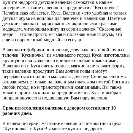
Купите недорого детские валенки-самокатки в нашем
интернет-магазине валенок от предприятия "Кусиночка"
Челябинская область, г. Куса. Валенки - это удобная и теплая
детская обувь из войлока для девочек и мальников. Цветные
детские валенки с нарисованным акриловыми красками
медведем, читающим книгу из серии валенок "Сказочные
звери" - это не просто мягкая и полезная зимняя обувь, это
еще и современный модный аксессуар.
Валенки от фабрики по производству валенок и войлочных
тапочек "Кусиночка" из маленького города Куса, изготовлены
вручную из натурального войлока нашими пимокатами.
Валенки из г. Куса очень теплые, мягкие и не теряют форму,
такие валенки прослужат Вам долгие годы и могут
передаваться от одного малыша к другому. Свои валенки мы
отправляем не только наложенным платежом почтой Росиии в
любой город, но и транспортными компаниями, Вы также
можете приехать к нам на предприятие в г. Куса и выбрать
понравившуюсю и подошедшую Вам пару валенок.
Срок изготовления валенок с декором составляет 10
рабочих дней.
В нашем интернет-магазине валенок от пимокатного цеха
"Кусиночка" г. Куса Вы можете купить недорого