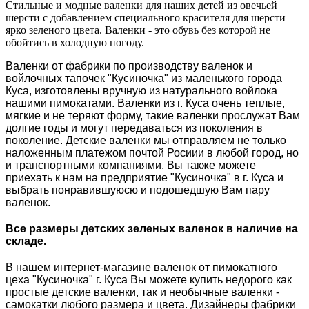
Стильные и модные валенки для наших детей из овечьей
шерсти с добавлением специального красителя для шерсти
ярко зеленого цвета. Валенки - это обувь без которой не
обойтись в холодную погоду.
Валенки от фабрики по производству валенок и
войлочных тапочек "Кусиночка" из маленького города
Куса, изготовлены вручную из натурального войлока
нашими пимокатами. Валенки из г. Куса очень теплые,
мягкие и не теряют форму, такие валенки прослужат Вам
долгие годы и могут передаваться из поколения в
поколение. Детские валенки мы отправляем не только
наложенным платежом почтой Росиии в любой город, но
и транспортными компаниями, Вы также можете
приехать к нам на предприятие "Кусиночка" в г. Куса и
выбрать понравившуюсю и подошедшую Вам пару
валенок.
Все размеры детских зеленых валенок в наличие на
складе.
В нашем интернет-магазине валенок от пимокатного
цеха "Кусиночка" г. Куса Вы можете купить недорого как
простые детские валенки, так и необычные валенки -
самокатки любого размера и цвета. Дизайнеры фабрики