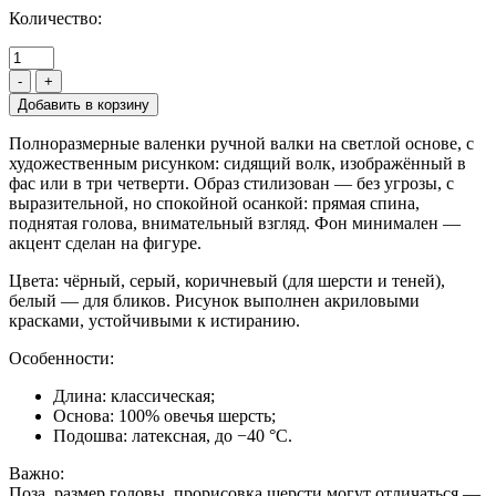
Количество:
-
+
Полноразмерные валенки ручной валки на светлой основе, с
художественным рисунком: сидящий волк, изображённый в
фас или в три четверти. Образ стилизован — без угрозы, с
выразительной, но спокойной осанкой: прямая спина,
поднятая голова, внимательный взгляд. Фон минимален —
акцент сделан на фигуре.
Цвета: чёрный, серый, коричневый (для шерсти и теней),
белый — для бликов. Рисунок выполнен акриловыми
красками, устойчивыми к истиранию.
Особенности:
Длина: классическая;
Основа: 100% овечья шерсть;
Подошва: латексная, до −40 °C.
Важно:
Поза, размер головы, прорисовка шерсти могут отличаться —