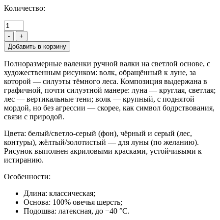
Количество:
-
+
Полноразмерные валенки ручной валки на светлой основе, с
художественным рисунком: волк, обращённый к луне, за
которой — силуэты тёмного леса. Композиция выдержана в
графичной, почти силуэтной манере: луна — круглая, светлая;
лес — вертикальные тени; волк — крупный, с поднятой
мордой, но без агрессии — скорее, как символ бодрствования,
связи с природой.
Цвета: белый/светло-серый (фон), чёрный и серый (лес,
контуры), жёлтый/золотистый — для луны (по желанию).
Рисунок выполнен акриловыми красками, устойчивыми к
истиранию.
Особенности:
Длина: классическая;
Основа: 100% овечья шерсть;
Подошва: латексная, до −40 °C.